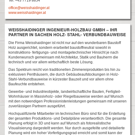
Tel.
+43 7719 8854
office@weisshaidinger.at
www.weisshaidinger.at
WEISSHAIDINGER INGENIEUR-HOLZBAU GMBH – IHR
PARTNER IN SACHEN HOLZ- STAHL- VERBUNDBAUWEISE
Die Firma Weisshaidinger ist nicht nur auf den wunderbaren Baustoff
Holz ausgerichtet, sondern erarbeitet baustoffneutral sowohl in
konstruktions- fertigungs- und montagetechnischer Hinsicht je nach
Kundenwunsch gemeinsam mit Architektur, Statik und Bauherrn die
technisch und vor allem wirtschaftlich beste Lösung.
Das Spektrum reicht von traditionellen Zimmereiprodukten bis hin zu
exklusiven Penthäusern, die durch Gebäudeaufstockungen in Holz-
Stahl-Verbundbauweise in kürzester Bauzeit und vor allem ohne
Baufeuchte entstehen.
Gewerbe- und Industrieobjekte, landwirtschaftliche Bauten, Fertigteil-
Wohnhäuser in Massivholz- oder Riegelbauweise werden auf Wunsch
mit den notwendigen Professionistenleistungen gemeinsam mit unseren
zuverlässigen Partnern ausgeführt.
Hochqualifizierte Mitarbeiter im technischen Büro sind für die Erstellung
der gesamten Produktions- und Detailpläne verantwortlich. Die gesamte
Planung erfolgt in 3D und kann auf Wunsch als fotorealistische
Visualisierung dargestellt werden. Nur durch ausgefeilte und detailierte
Planung wird ein hoher Vorfertigungsgrad erreicht und somit kann der